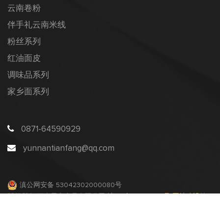
云南卷粉
伴手礼云南米线
粉丝系列
红油面皮
调味品系列
家乡面系列
0871-64590929
yunnantianfang@qq.com
滇公网安备 53042302000080号
版权所有 云南天方食品有限公司
滇ICP备17008902号
网站建设
技
术 支持：
盈岚科技