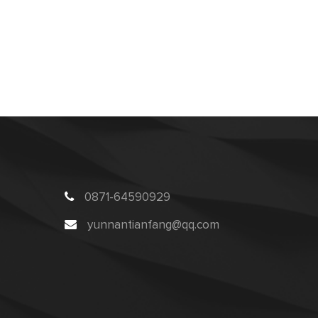
0871-64590929
yunnantianfang@qq.com