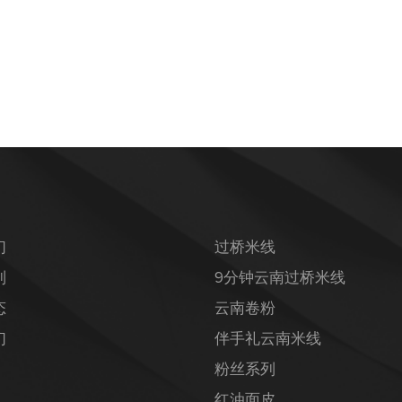
们
过桥米线
列
9分钟云南过桥米线
态
云南卷粉
们
伴手礼云南米线
粉丝系列
红油面皮